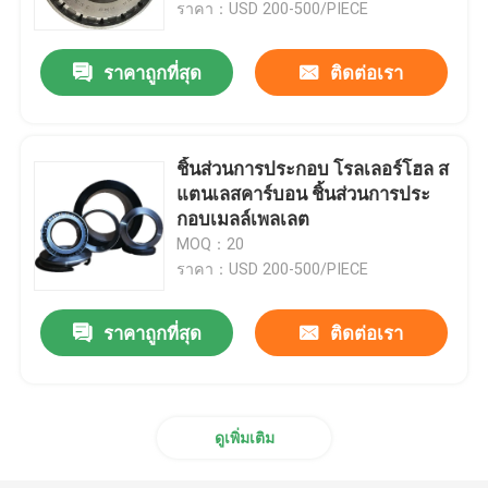
ราคา：USD 200-500/PIECE
ราคาถูกที่สุด
ติดต่อเรา
ชิ้นส่วนการประกอบ โรลเลอร์โฮล ส
แตนเลสคาร์บอน ชิ้นส่วนการประ
กอบเมลล์เพลเลต
MOQ：20
ราคา：USD 200-500/PIECE
ราคาถูกที่สุด
ติดต่อเรา
บ้าน
สินค้า
ดูเพิ่มเติม
วิดีโอ