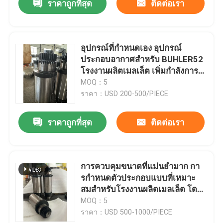
ราคาถูกที่สุด
ติดต่อเรา
อุปกรณ์ที่กําหนดเอง อุปกรณ์
ประกอบอากาศสําหรับ BUHLER52
โรงงานผลิตเมลเล็ต เพิ่มกําลังการ
ผลิต
MOQ：5
ราคา：USD 200-500/PIECE
ราคาถูกที่สุด
ติดต่อเรา
การควบคุมขนาดที่แม่นยํามาก กา
รกําหนดตัวประกอบแบบที่เหมาะ
สมสําหรับโรงงานผลิตเมลเล็ต โดย
CNC Machining
MOQ：5
ราคา：USD 500-1000/PIECE